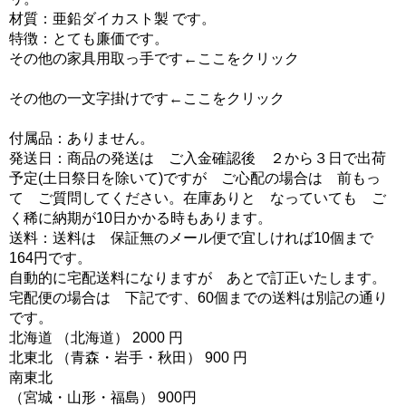
材質：亜鉛ダイカスト製 です。
特徴：とても廉価です。
その他の家具用取っ手です←ここをクリック
その他の一文字掛けです←ここをクリック
付属品：ありません。
発送日：商品の発送は ご入金確認後 ２から３日で出荷
予定(土日祭日を除いて)ですが ご心配の場合は 前もっ
て ご質問してください。在庫ありと なっていても ご
く稀に納期が10日かかる時もあります。
送料：送料は 保証無のメール便で宜しければ10個まで
164円です。
自動的に宅配送料になりますが あとで訂正いたします。
宅配便の場合は 下記です、60個までの送料は別記の通り
です。
北海道 （北海道） 2000 円
北東北 （青森・岩手・秋田） 900 円
南東北
（宮城・山形・福島） 900円