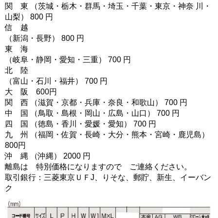
関 東 （茨城・栃木・群馬・埼玉・千葉・東京・神奈 川・
山梨） 800 円
信 越
（新潟・長野） 800 円
東 海
（岐阜・静岡・愛知・三重） 700 円
北 陸
（富山・石川・福井） 700 円
大 阪 600円
関 西 （滋賀・京都・兵庫・奈良・和歌山） 700 円
中 国 （鳥取・島根・岡山・広島・山口） 700 円
四 国 （徳島・香川・愛媛・愛知） 700 円
九 州 （福岡・佐賀・長崎・大分・熊本・宮崎・鹿児島）
800円
沖 縄 （沖縄） 2000 円
離島は 特別価格になりますので ご連絡ください。
取引銀行：三菱東京ＵＦJ、りそな、郵貯、新生、イーバン
ク