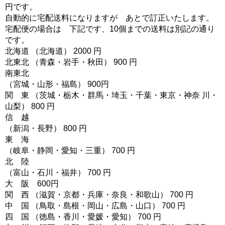
円です。
自動的に宅配送料になりますが あとで訂正いたします。
宅配便の場合は 下記です、10個までの送料は別記の通り
です。
北海道 （北海道） 2000 円
北東北 （青森・岩手・秋田） 900 円
南東北
（宮城・山形・福島） 900円
関 東 （茨城・栃木・群馬・埼玉・千葉・東京・神奈 川・
山梨） 800 円
信 越
（新潟・長野） 800 円
東 海
（岐阜・静岡・愛知・三重） 700 円
北 陸
（富山・石川・福井） 700 円
大 阪 600円
関 西 （滋賀・京都・兵庫・奈良・和歌山） 700 円
中 国 （鳥取・島根・岡山・広島・山口） 700 円
四 国 （徳島・香川・愛媛・愛知） 700 円