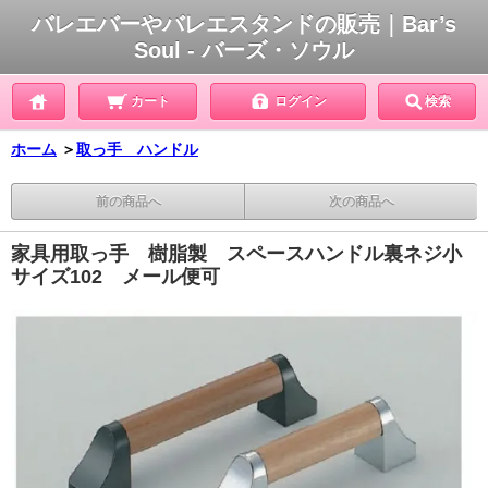
バレエバーやバレエスタンドの販売｜Bar’s
Soul - バーズ・ソウル
カート
ログイン
検索
ホーム
＞
取っ手 ハンドル
前の商品へ
次の商品へ
家具用取っ手 樹脂製 スペースハンドル裏ネジ小
サイズ102 メール便可