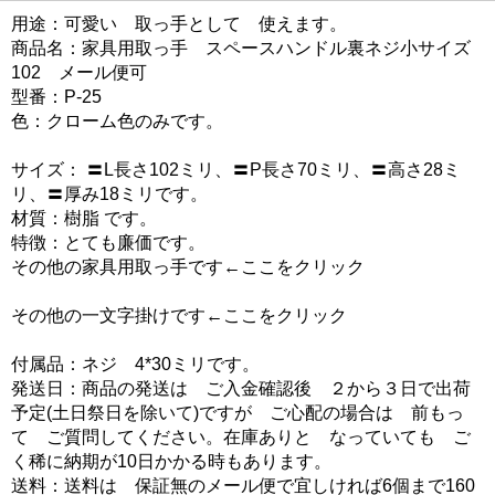
用途：可愛い 取っ手として 使えます。
商品名：家具用取っ手 スペースハンドル裏ネジ小サイズ
102 メール便可
型番：P-25
色：クローム色のみです。
サイズ： 〓L長さ102ミリ、〓P長さ70ミリ、〓高さ28ミ
リ、〓厚み18ミリです。
材質：樹脂 です。
特徴：とても廉価です。
その他の家具用取っ手です←ここをクリック
その他の一文字掛けです←ここをクリック
付属品：ネジ 4*30ミリです。
発送日：商品の発送は ご入金確認後 ２から３日で出荷
予定(土日祭日を除いて)ですが ご心配の場合は 前もっ
て ご質問してください。在庫ありと なっていても ご
く稀に納期が10日かかる時もあります。
送料：送料は 保証無のメール便で宜しければ6個まで160