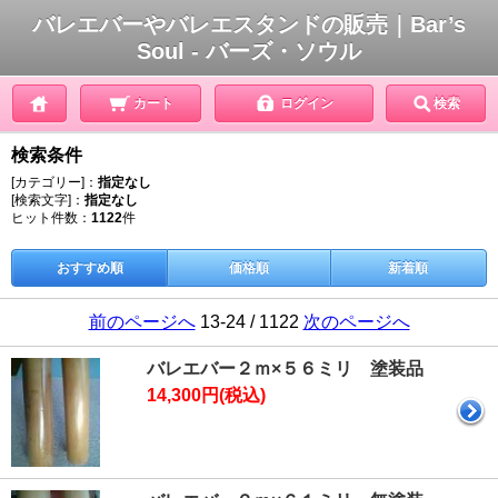
バレエバーやバレエスタンドの販売｜Bar’s
Soul - バーズ・ソウル
カート
ログイン
検索
検索条件
[カテゴリー]：
指定なし
[検索文字]：
指定なし
ヒット件数：
1122
件
おすすめ順
価格順
新着順
前のページへ
13-24 / 1122
次のページへ
バレエバー２ｍ×５６ミリ 塗装品
14,300円(税込)