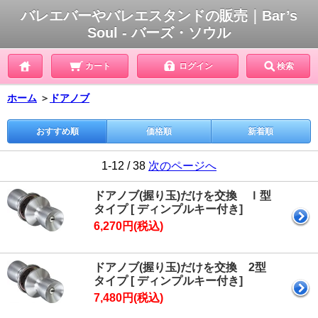
バレエバーやバレエスタンドの販売｜Bar’s
Soul - バーズ・ソウル
カート
ログイン
検索
ホーム
＞
ドアノブ
おすすめ順
価格順
新着順
1-12 / 38
次のページへ
ドアノブ(握り玉)だけを交換 Ｉ型
タイプ [ ディンプルキー付き]
6,270円(税込)
ドアノブ(握り玉)だけを交換 2型
タイプ [ ディンプルキー付き]
7,480円(税込)